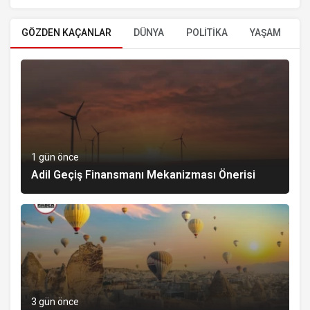
GÖZDEN KAÇANLAR
DÜNYA
POLİTİKA
YAŞAM
E
1 gün önce
Adil Geçiş Finansmanı Mekanizması Önerisi
3 gün önce