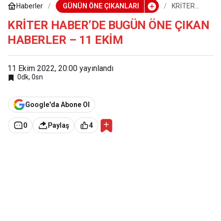
Haberler
GÜNÜN ÖNE ÇIKANLARI
KRİTER
HABER’DE
BUGÜN ÖNE
KRİTER HABER’DE BUGÜN ÖNE ÇIKAN
ÇIKAN
HABERLER – 11 EKİM
HABERLER
– 11 EKİM
11 Ekim 2022, 20:00
yayınlandı
0dk, 0sn
Google'da Abone Ol
0
Paylaş
4