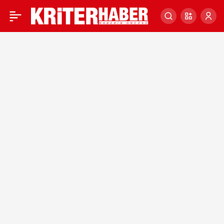
KRİTER HABER’DE BUGÜN
0
ÖNE ÇIKAN HABERLER –
11 EKİM