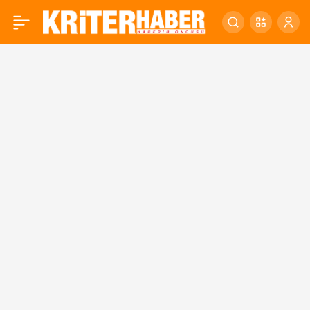
Gündemden Notlar – 7
0
Ocak