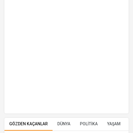
GÖZDEN KAÇANLAR
DÜNYA
POLİTİKA
YAŞAM
E