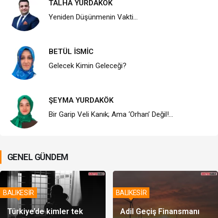
TALHA YURDAKÖK
Yeniden Düşünmenin Vakti…
BETÜL İSMİC
Gelecek Kimin Geleceği?
ŞEYMA YURDAKÖK
Bir Garip Veli Kanık; Ama ‘Orhan’ Değil!…
GENEL GÜNDEM
BALIKESİR
BALIKESİR
Türkiye’de kimler tek
Adil Geçiş Finansmanı