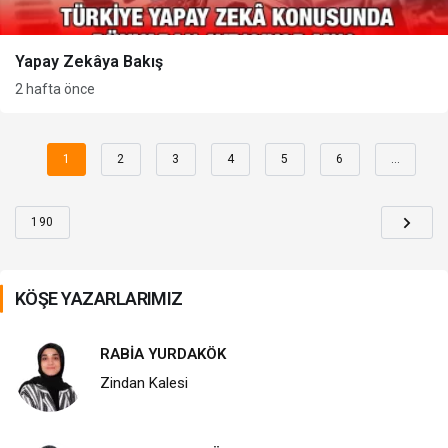
Yapay Zekâya Bakış
2 hafta önce
1
2
3
4
5
6
…
190
KÖŞE YAZARLARIMIZ
RABİA YURDAKÖK
Zindan Kalesi