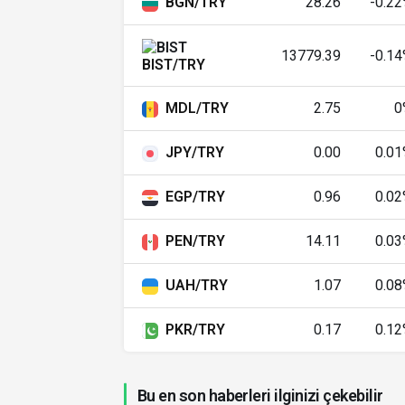
BGN/TRY
28.26
-0.2
Güney Kore Wonu
K
13779.39
-0.1
BIST/TRY
Kazakistan Tengesi
MDL/TRY
2.75
0
Lübnan Lirası
JPY/TRY
0.00
0.0
Sri Lanka Rupisi
EGP/TRY
0.96
0.0
Fas Dirhemi
M
PEN/TRY
14.11
0.0
Moldova Leyi
M
UAH/TRY
1.07
0.0
M
Kuzey Makedonya Denarı
PKR/TRY
0.17
0.1
Malezya Ringgiti
M
Bu en son haberleri ilginizi çekebilir