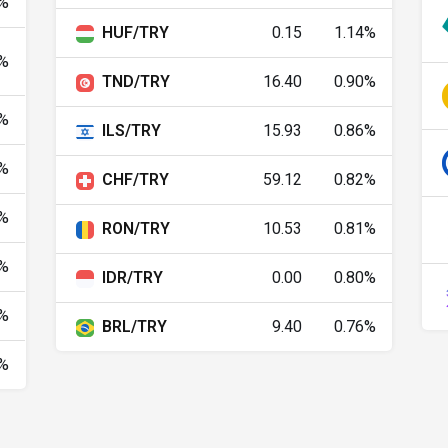
2%
HUF/TRY
0.15
1.14%
RW
0.03
0.03
1.34%
4%
TND/TRY
16.40
0.90%
KZT
0.10
0.10
0.23%
%
ILS/TRY
15.93
0.86%
LBP
0.00
0.00
0.18%
1%
CHF/TRY
59.12
0.82%
LKR
0.14
0.14
0.21%
2%
RON/TRY
10.53
0.81%
AD
5.12
5.13
0.47%
3%
IDR/TRY
0.00
0.80%
DL
2.75
2.75
0%
8%
BRL/TRY
9.40
0.76%
KD
0.90
0.90
0.29%
2%
YR
11.66
11.67
0.19%