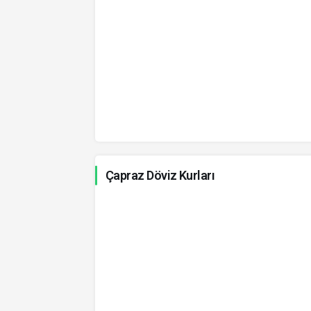
Macar Forinti
Yeni Zelanda Doları
Brezilya Reali
Endonezya Rupiahı
Çek Kronu
Çapraz Döviz Kurları
Polonya Zlotisi
Romen Leyi
Çin Yuanı
Arjantin Pesosu