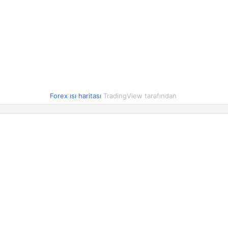
HUF
0.15
0.15
1.14%
NZD
28.08
28.12
0.54%
BRL
9.38
9.40
0.76%
IDR
0.00
0.00
0.80%
Forex ısı haritası
TradingView tarafından
CZK
2.27
2.28
0.45%
PLN
12.82
12.84
0.59%
RON
10.51
10.53
0.81%
CNY
7.07
7.08
0.29%
ARS
0.03
0.03
0.23%