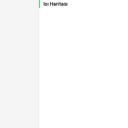
Isı Haritası
Japon Yeni
Kuveyt Dinarı
K
Güney Afrika Randı
Bahreyn Dinarı
Suudi Riyali
Irak Dinarı
İsrail Şekeli
Hindistan Rupisi
Meksika Pesosu
M