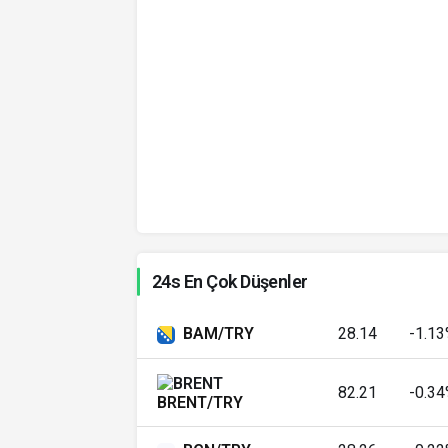
Arnavut Leki
Azerbaycan Manatı
Konvertibl Mark
B
Şili Pesosu
Kolombiya Pesosu
Kostarika Kolonu
24s En Çok Düşenler
Cezayir Dinarı
BAM/TRY
28.14
-1.1
Mısır Lirası
Hong Kong Doları
82.21
-0.3
BRENT/TRY
İzlanda Kronu