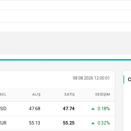
08.08.2026 12:00:01
C
BOL
ALIŞ
SATIŞ
DEĞIŞIM
USD
47.68
47.74
0.18%
EUR
55.13
55.25
0.32%