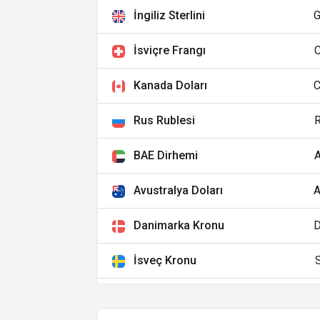
İngiliz Sterlini
İsviçre Frangı
Kanada Doları
Rus Rublesi
BAE Dirhemi
Avustralya Doları
Danimarka Kronu
İsveç Kronu
Norveç Kronu