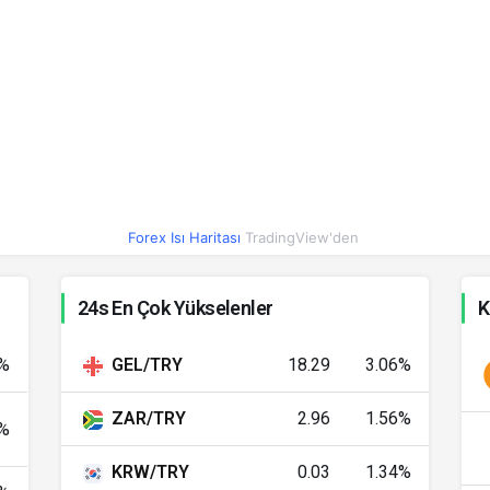
ALL
0.59
0.59
0.57%
AZN
28.05
28.08
0.18%
AM
28.10
28.14
-1.13%
CLP
0.05
0.05
0.56%
COP
0.02
0.02
0.27%
Forex Isı Haritası
TradingView'den
CRC
0.10
0.11
0.31%
24s En Çok Yükselenler
K
DZD
0.36
0.36
0.23%
3%
GEL/TRY
18.29
3.06%
EGP
0.96
0.96
0.02%
ZAR/TRY
2.96
1.56%
4%
HKD
6.08
6.09
0.18%
KRW/TRY
0.03
1.34%
ISK
0.39
0.39
0.35%