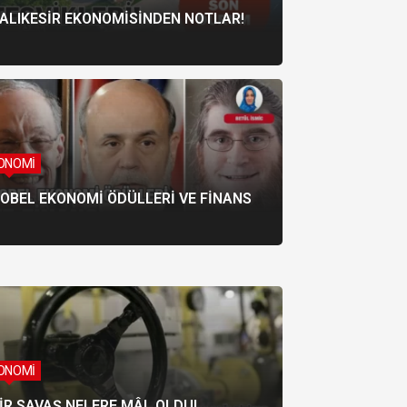
ALIKESİR EKONOMİSİNDEN NOTLAR!
ONOMİ
LIKESİR
OBEL EKONOMİ ÖDÜLLERİ VE FİNANS
İŞECAM’DAN 9 AYDA 5 MİLYAR TL
ATIRIM
ONOMİ
İR SAVAŞ NELERE MÂL OLDU!