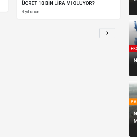
ÜCRET 10 BİN LİRA MI OLUYOR?
4 yıl önce
EK
N
BA
N
M