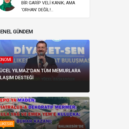
BIR GARIP VELI KANIK; AMA
‘ORHAN’ DEĞIL!…
ENEL GÜNDEM
ONOMİ
ÜCEL YILMAZ’DAN TÜM MEMURLARA
LAŞIM DESTEĞİ
LIKESİR