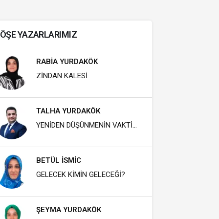
ÖŞE YAZARLARIMIZ
RABİA YURDAKÖK
ZINDAN KALESI
TALHA YURDAKÖK
YENIDEN DÜŞÜNMENIN VAKTI…
BETÜL İSMİC
GELECEK KIMIN GELECEĞI?
ŞEYMA YURDAKÖK