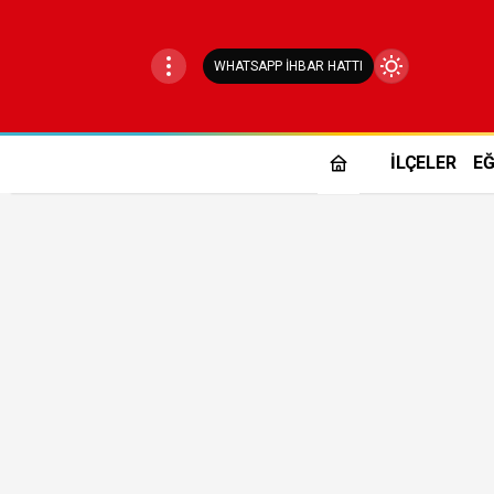
WHATSAPP İHBAR HATTI
Mod
değiştir
İLÇELER
EĞ
Gündüz Modu
Gündüz modunu seçin.
Gece Modu
Gece modunu seçin.
Sistem Modu
Sistem modunu seçin.