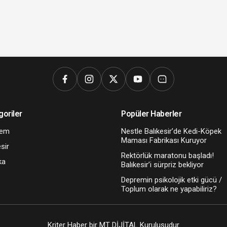
goriler
Popüler Haberler
dem
Nestle Balıkesir’de Kedi-Köpek
Maması Fabrikası Kuruyor
sir
Rektörlük maratonu başladı!
ka
Balıkesir’i sürpriz bekliyor
Depremin psikolojik etki gücü /
Toplum olarak ne yapabiliriz?
Kriter Haber bir MT DİJİTAL Kuruluşudur