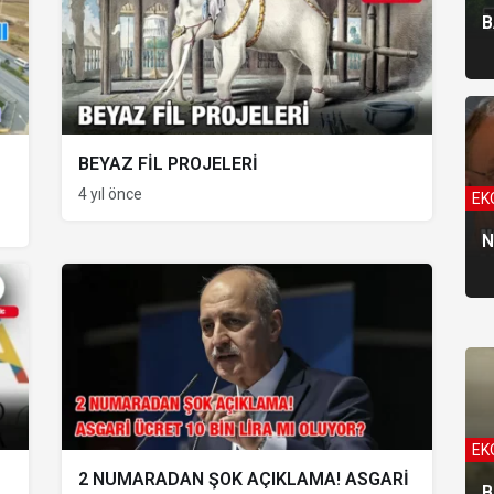
B
BEYAZ FİL PROJELERİ
4 yıl önce
EK
BA
N
Ş
Y
EK
2 NUMARADAN ŞOK AÇIKLAMA! ASGARİ
B