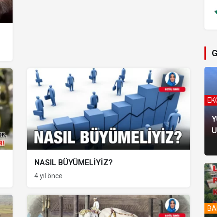
G
EK
Y
U
NASIL BÜYÜMELİYİZ?
4 yıl önce
BA