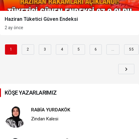
Haziran Tüketici Güven Endeksi
2 ay önce
1
2
3
4
5
6
…
55
KÖŞE YAZARLARIMIZ
RABİA YURDAKÖK
Zindan Kalesi