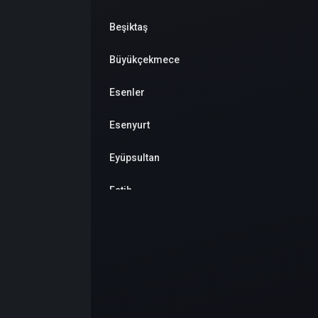
Beşiktaş
Büyükçekmece
Esenler
Esenyurt
Eyüpsultan
Fatih
Gaziosmanpaşa
Güngören
Kadıköy