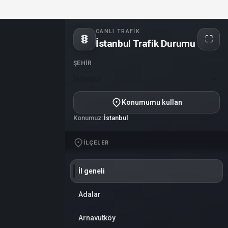
CANLI TRAFIK
⛶
İstanbul Trafik Durumu
Tam
ekran
ŞEHIR
İstanbul
Konumumu kullan
Konumuz:
İstanbul
İLÇELER
İl geneli
Adalar
Arnavutköy