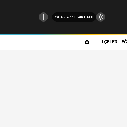
WHATSAPP İHBAR HATTI
Mod
değiştir
İLÇELER
EĞ
Gündüz Modu
Gündüz modunu seçin.
Gece Modu
Gece modunu seçin.
Sistem Modu
Sistem modunu seçin.