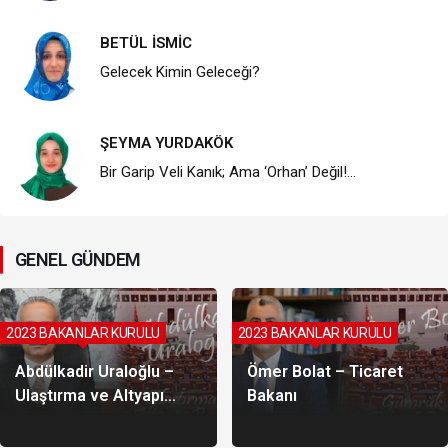
BETÜL İSMİC
Gelecek Kimin Geleceği?
ŞEYMA YURDAKÖK
Bir Garip Veli Kanık; Ama ‘Orhan’ Değil!…
GENEL GÜNDEM
2023 BAKANLAR KURULU
2023 BAKANLAR KURULU
Abdülkadir Uraloğlu –
Ömer Bolat – Ticaret
Ulaştırma ve Altyapı
Bakanı
Bakanı