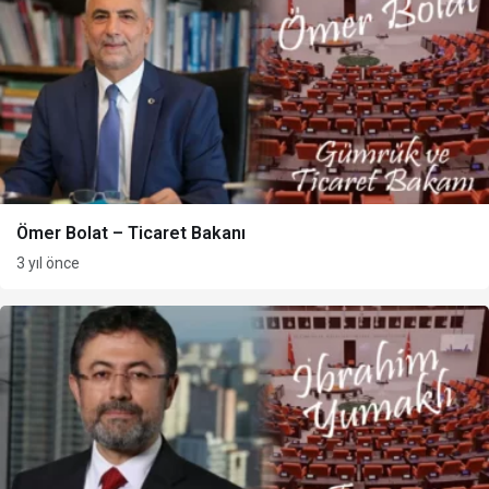
Ömer Bolat – Ticaret Bakanı
3 yıl önce