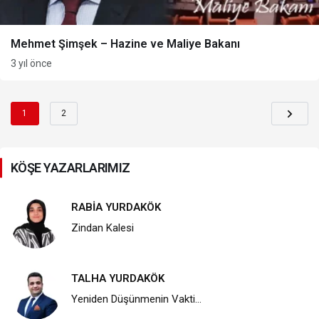
Mehmet Şimşek – Hazine ve Maliye Bakanı
3 yıl önce
1
2
KÖŞE YAZARLARIMIZ
RABİA YURDAKÖK
Zindan Kalesi
TALHA YURDAKÖK
Yeniden Düşünmenin Vakti…