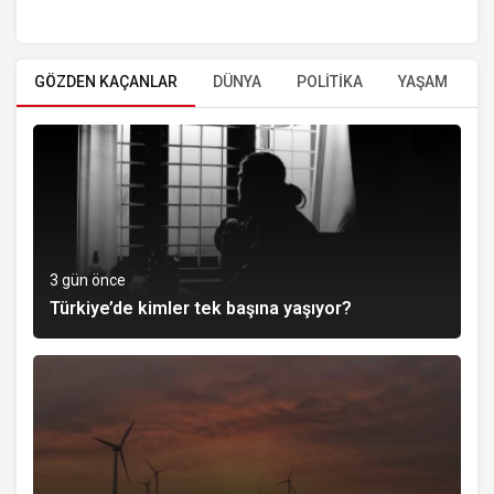
GÖZDEN KAÇANLAR
DÜNYA
POLİTİKA
YAŞAM
E
3 gün önce
Türkiye’de kimler tek başına yaşıyor?