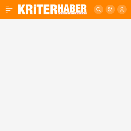
Büyükşehrin arama
0
kurtarma ekibi Libya’da