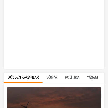
GÖZDEN KAÇANLAR
DÜNYA
POLİTİKA
YAŞAM
E