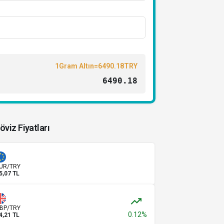
1Gram Altın=6490.18TRY
6490.18
öviz Fiyatları
UR/TRY
5,07 TL
BP/TRY
0.12%
4,21 TL