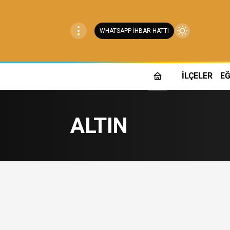
WHATSAPP İHBAR HATTI
Mod
değiştir
İLÇELER
EĞ
Gündüz Modu
Gündüz modunu seçin.
ALTIN
Gece Modu
Gece modunu seçin.
Sistem Modu
Sistem modunu seçin.