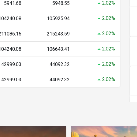
2.02%
5941.68
5948.55
2.02%
104240.08
105925.94
2.02%
211086.16
215243.59
2.02%
104240.08
106643.41
2.02%
42999.03
44092.32
2.02%
42999.03
44092.32