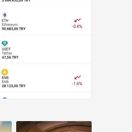
3.064.852,00 TRY
ETH
Ethereum
-0.4%
90.683,00 TRY
USDT
Tether
47,56 TRY
BNB
BNB
-1.6%
28.123,00 TRY
USDC
USDC
47,58 TRY