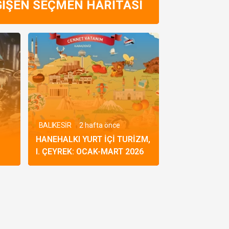
ĞIŞEN SEÇMEN HARITASI
BALIKESİR
2 hafta önce
HANEHALKI YURT İÇI TURIZM,
I. ÇEYREK: OCAK-MART 2026