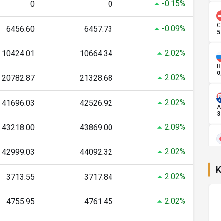
-0.15%
0
0
C
-0.09%
6456.60
6457.73
5
2.02%
10424.01
10664.34
R
0
2.02%
20782.87
21328.68
2.02%
41696.03
42526.92
A
3
2.09%
43218.00
43869.00
J
2.02%
42999.03
44092.32
0
K
2.02%
3713.55
3717.84
C
7
2.02%
4755.95
4761.45