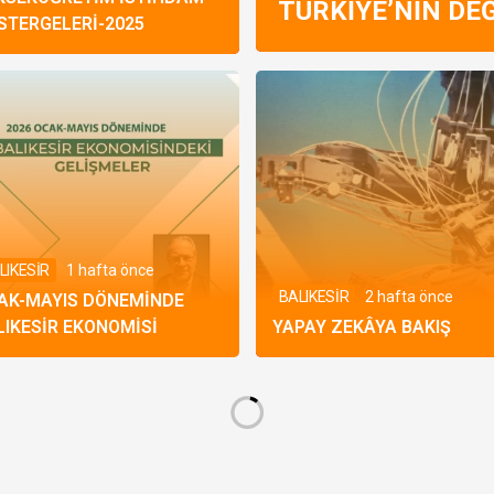
TÜRKIYE’NIN DE
STERGELERI-2025
LIKESİR
1 hafta önce
BALIKESİR
2 hafta önce
AK-MAYIS DÖNEMINDE
LIKESIR EKONOMISI
YAPAY ZEKÂYA BAKIŞ