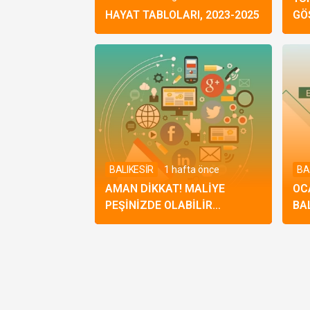
HAYAT TABLOLARI, 2023-2025
GÖ
BALIKESİR
1 hafta önce
BA
AMAN DIKKAT! MALIYE
OC
PEŞINIZDE OLABILIR…
BA