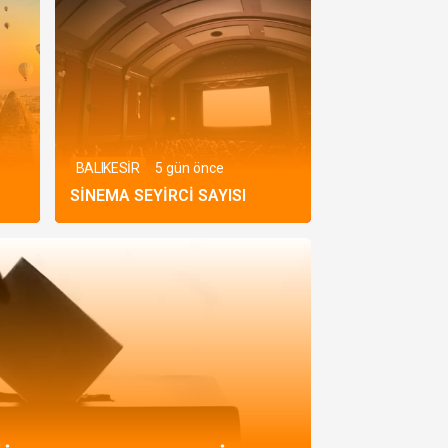
XRP
XRP
-2.9%
49,13 TRY
SOL
Solana
-2.2%
3.465,76 TRY
BALIKESİR
5 gün önce
SINEMA SEYIRCI SAYISI