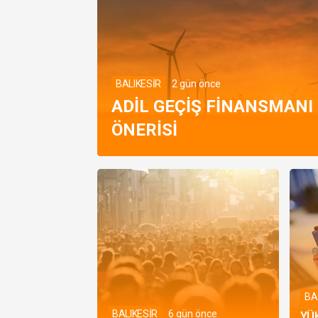
BALIKESİR
2 gün önce
ADIL GEÇIŞ FINANSMAN
ÖNERISI
BA
BALIKESİR
6 gün önce
YÜ