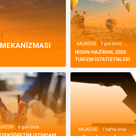
BALIKESİR
3 gün önce
I MEKANIZMASI
NISAN-HAZIRAN, 2026
TURIZM İSTATISTIKLERI
LIKESİR
6 gün önce
BALIKESİR
1 hafta önce
KSEKÖĞRETIM İSTIHDAM