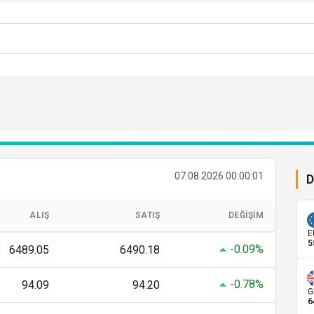
07.08.2026 00:00:01
D
ALIŞ
SATIŞ
DEĞIŞIM
E
5
-0.09%
6489.05
6490.18
-0.78%
94.09
94.20
G
6