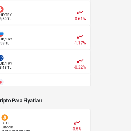
HF/TRY
-0.61%
8,60 TL
UB/TRY
-1.17%
,58 TL
UD/TRY
-0.32%
3,48 TL
PY/TRY
,00 TL
ripto Para Fiyatları
NY/TRY
0.05%
,05 TL
BTC
Bitcoin
-0.5%