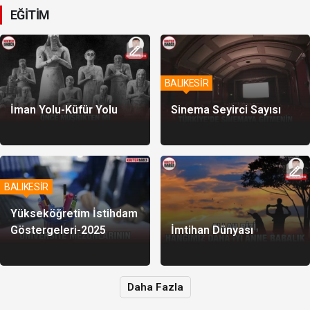
EĞİTİM
BALIKESİR
İman Yolu-Küfür Yolu
Sinema Seyirci Sayısı
BALIKESİR
Yükseköğretim İstihdam
Göstergeleri-2025
İmtihan Dünyası
Daha Fazla