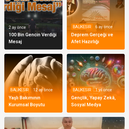
BALIKESİR
6 ay önce
2 ay önce
100 Bin Gencin Verdiği
Deprem Gerçeği ve
Mesaj
Afet Hazırlığı
BALIKESİR
12 ay önce
BALIKESİR
1 yıl önce
Yaşlı Bakımının
Gençlik, Yapay Zekâ,
Kurumsal Boyutu
Sosyal Medya