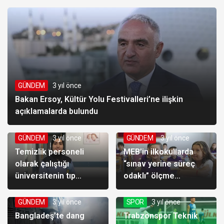
onayladı
GÜNDEM
3 yıl önce
Bakan Ersoy, Kültür Yolu Festivalleri’ne ilişkin
açıklamalarda bulundu
GÜNDEM
3 yıl önce
GÜNDEM
3 yıl önce
Temizlik personeli
MEB’in ilkokullarda
olarak çalıştığı
“sınav yerine süreç
üniversitenin tıp
odaklı” ölçme
fakültesini kazandı
sisteminin detayları
belli oldu
GÜNDEM
3 yıl önce
SPOR
3 yıl önce
Bangladeş’te dang
Trabzonspor Teknik