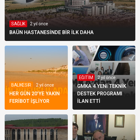
SAĞLIK
2 yıl önce
BAÜN HASTANESİNDE BİR İLK DAHA
EĞİTİM
2 yıl önce
BALIKESİR
2 yıl önce
GMKA 4 YENİ TEKNİK
HER GÜN 20’YE YAKIN
DESTEK PROGRAMI
FERİBOT İŞLİYOR
İLAN ETTİ