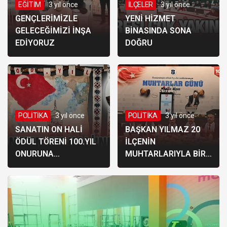
EĞİTİM
3 yıl önce
İLÇELER
3 yıl önce
GENÇLERİMİZLE
YENİ HİZMET
GELECEĞİMİZİ İNŞA
BİNASINDA SONA
EDİYORUZ
DOĞRU
POLİTİKA
3 yıl önce
POLİTİKA
3 yıl önce
SANATIN ON HALİ
BAŞKAN YILMAZ 20
ÖDÜL TÖRENİ 100.YIL
İLÇENİN
ONURUNA
MUHTARLARIYLA BİR
GERÇEKLEŞTİRİLDİ
ARAYA GELDİ