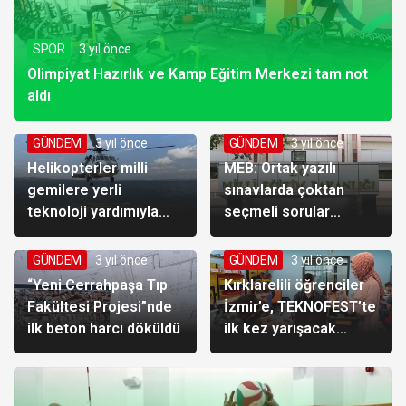
SPOR
3 yıl önce
Olimpiyat Hazırlık ve Kamp Eğitim Merkezi tam not
aldı
GÜNDEM
3 yıl önce
GÜNDEM
3 yıl önce
Helikopterler milli
MEB: Ortak yazılı
gemilere yerli
sınavlarda çoktan
teknoloji yardımıyla
seçmeli sorular
inecek
kullanılacak
GÜNDEM
3 yıl önce
GÜNDEM
3 yıl önce
“Yeni Cerrahpaşa Tıp
Kırklarelili öğrenciler
Fakültesi Projesi”nde
İzmir’e, TEKNOFEST’te
ilk beton harcı döküldü
ilk kez yarışacak
olmanın heyecanıyla
gidiyor