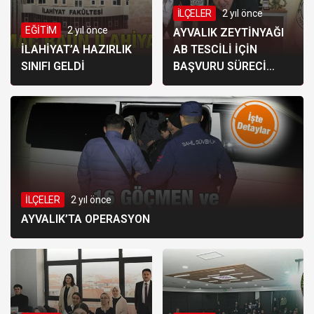
İLÇELER
2 yıl önce
EĞİTİM
2 yıl önce
AYVALIK ZEYTİNYAĞI
İLAHİYAT’A HAZIRLIK
AB TESCİLİ İÇİN
SINIFI GELDİ
BAŞVURU SÜRECİ
BAŞLATILDI
İLÇELER
2 yıl önce
AYVALIK’TA OPERASYON