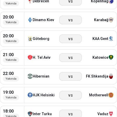
vs
Debrecen
Kopenhag
Yakında
20:00
vs
Dinamo Kiev
Karabağ
Yakında
20:00
vs
Göteborg
KAA Gent
Yakında
21:00
vs
H. Tel Aviv
Katowice
Yakında
22:00
vs
Hibernian
FK Shkendija
Yakında
19:00
vs
HJK Helsinki
Motherwell
Yakında
18:00
vs
Inter Turku
Vaduz
Yakında