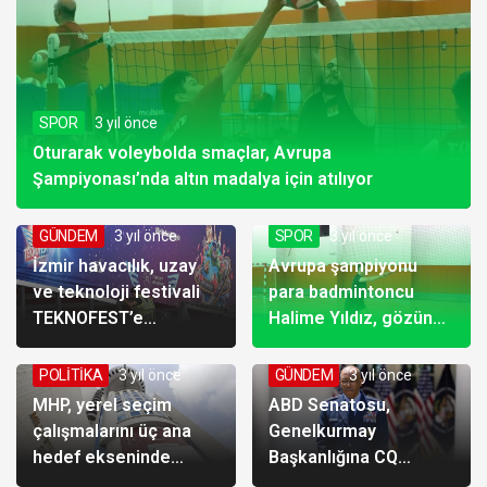
SPOR
3 yıl önce
Oturarak voleybolda smaçlar, Avrupa
Şampiyonası’nda altın madalya için atılıyor
GÜNDEM
3 yıl önce
SPOR
3 yıl önce
İzmir havacılık, uzay
Avrupa şampiyonu
ve teknoloji festivali
para badmintoncu
TEKNOFEST’e
Halime Yıldız, gözünü
hazırlanıyor
dünya şampiyonluğuna
dikti
POLİTİKA
3 yıl önce
GÜNDEM
3 yıl önce
MHP, yerel seçim
ABD Senatosu,
çalışmalarını üç ana
Genelkurmay
hedef ekseninde
Başkanlığına CQ
yürütecek
Brown’un atanmasını