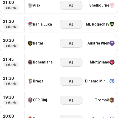
21:00
vs
Ajax
Shelbourne
Yakında
21:30
vs
Banja Luka
ML Rogachev
Yakında
20:30
vs
Beitar
Austria Wien
Yakında
21:45
vs
Bohemians
Midtjylland
Yakında
21:30
vs
Braga
Dinamo Minsk
Yakında
19:30
vs
CFR Cluj
Tromsö
Yakında
20:00