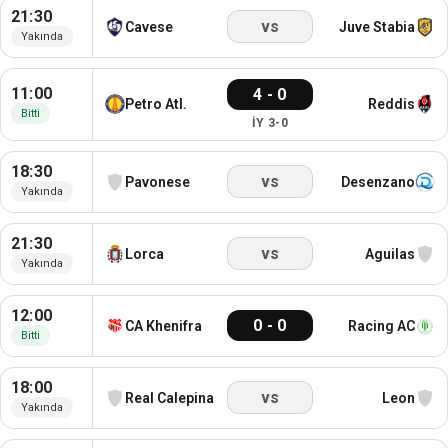
21:30
vs
Cavese
Juve Stabia
Yakında
11:00
4 - 0
Petro Atl.
Reddis
Bitti
İY 3-0
18:30
vs
Pavonese
Desenzano
Yakında
21:30
vs
Lorca
Aguilas
Yakında
12:00
0 - 0
CA Khenifra
Racing AC
Bitti
18:00
vs
Real Calepina
Leon
Yakında