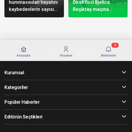
hummasından hayatını
Direktörü Bjelica:
kaybedenlerin sayısı
Beşiktaş maçına
778’e çıktı
hazırız
0
Anasayfa
Hesabım
Bildirimler
Kurumsal
Kategoriler
Popüler Haberler
Editörün Seçtikleri