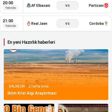
20:00
vs
AF Elbasani
Partizani
Yakında
21:00
vs
Real Jaen
Cordoba
Yakında
En yeni Hazırlık haberleri
BALIKESİR
2 hafta önce
İklim Krizi Algı Araştırması