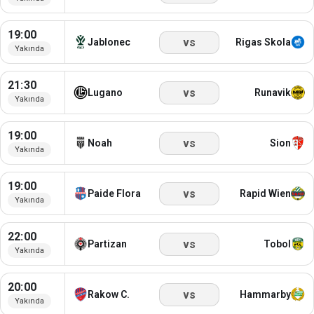
19:00
vs
Jablonec
Rigas Skola
Yakında
21:30
vs
Lugano
Runavik
Yakında
19:00
vs
Noah
Sion
Yakında
19:00
vs
Paide Flora
Rapid Wien
Yakında
22:00
vs
Partizan
Tobol
Yakında
20:00
vs
Rakow C.
Hammarby
Yakında