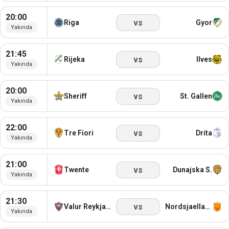
20:00
vs
Riga
Gyor
Yakında
21:45
vs
Rijeka
Ilves
Yakında
20:00
vs
Sheriff
St. Gallen
Yakında
22:00
vs
Tre Fiori
Drita
Yakında
21:00
vs
Twente
Dunajska S.
Yakında
21:30
vs
Valur Reykjavik
Nordsjaelland
Yakında