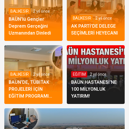
BALIKESİR
2 yıl önce
BALIKESİR
2 yıl önce
BAÜN’lü Gençler
Deprem Gerçeğini
AK PARTİ’DE DELEGE
Uzmanından Dinledi
SEÇİMLERİ HEYECANI
BALIKESİR
2 yıl önce
EĞİTİM
2 yıl önce
BAÜN’DE, TÜBİTAK
BAÜN HASTANESİ’NE
PROJELERİ İÇİN
100 MİLYONLUK
EĞİTİM PROGRAMI
YATIRIM!
GERÇEKLEŞTİRİLİYOR