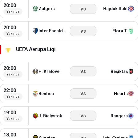
20:00
vs
Zalgiris
Hajduk Split
Yakında
20:00
vs
Inter Escaldes
Flora T.
Yakında
UEFA Avrupa Ligi
20:00
vs
H. Kralove
Beşiktaş
Yakında
22:00
vs
Benfica
Hearts
Yakında
19:00
vs
J. Bialystok
Rangers
Yakında
18:00
vs
Kuopion
Univ. Craiova