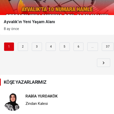
Ayvalık’ın Yeni Yaşam Alanı
8 ay önce
1
2
3
4
5
6
…
37
KÖŞE YAZARLARIMIZ
RABİA YURDAKÖK
Zindan Kalesi