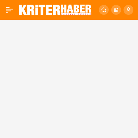
9. Kar Spor İda Ultra
0
Maratonu Heyecanı
Yaşandı