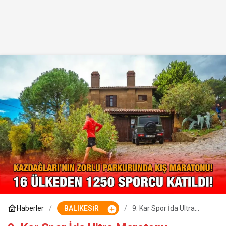
Haberler
BALIKESİR
9. Kar Spor İda Ultra
Maratonu Heyecanı
Yaşandı