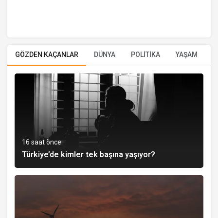
GÖZDEN KAÇANLAR
DÜNYA
POLİTİKA
YAŞAM
E
16 saat önce
Türkiye’de kimler tek başına yaşıyor?