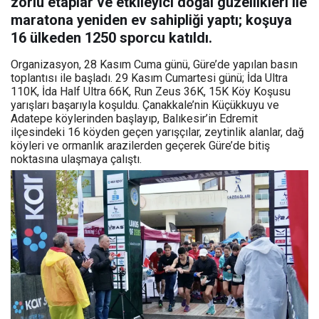
zorlu etaplar ve etkileyici doğal güzellikleri ile
maratona yeniden ev sahipliği yaptı; koşuya
16 ülkeden 1250 sporcu katıldı.
Organizasyon, 28 Kasım Cuma günü, Güre’de yapılan basın
toplantısı ile başladı. 29 Kasım Cumartesi günü; İda Ultra
110K, İda Half Ultra 66K, Run Zeus 36K, 15K Köy Koşusu
yarışları başarıyla koşuldu. Çanakkale’nin Küçükkuyu ve
Adatepe köylerinden başlayıp, Balıkesir’in Edremit
ilçesindeki 16 köyden geçen yarışçılar, zeytinlik alanlar, dağ
köyleri ve ormanlık arazilerden geçerek Güre’de bitiş
noktasına ulaşmaya çalıştı.