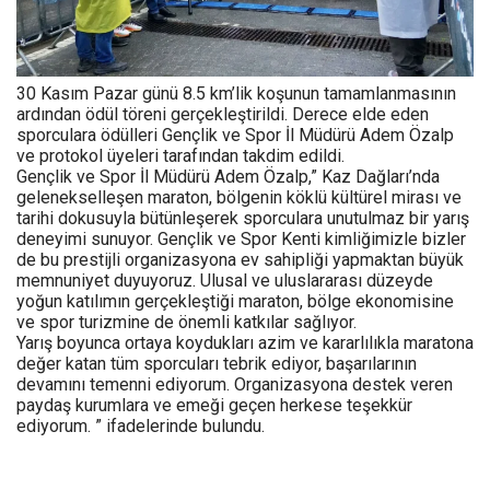
30 Kasım Pazar günü 8.5 km’lik koşunun tamamlanmasının
ardından ödül töreni gerçekleştirildi. Derece elde eden
sporculara ödülleri Gençlik ve Spor İl Müdürü Adem Özalp
ve protokol üyeleri tarafından takdim edildi.
Gençlik ve Spor İl Müdürü Adem Özalp,” Kaz Dağları’nda
gelenekselleşen maraton, bölgenin köklü kültürel mirası ve
tarihi dokusuyla bütünleşerek sporculara unutulmaz bir yarış
deneyimi sunuyor. Gençlik ve Spor Kenti kimliğimizle bizler
de bu prestijli organizasyona ev sahipliği yapmaktan büyük
memnuniyet duyuyoruz. Ulusal ve uluslararası düzeyde
yoğun katılımın gerçekleştiği maraton, bölge ekonomisine
ve spor turizmine de önemli katkılar sağlıyor.
Yarış boyunca ortaya koydukları azim ve kararlılıkla maratona
değer katan tüm sporcuları tebrik ediyor, başarılarının
devamını temenni ediyorum. Organizasyona destek veren
paydaş kurumlara ve emeği geçen herkese teşekkür
ediyorum. ” ifadelerinde bulundu.