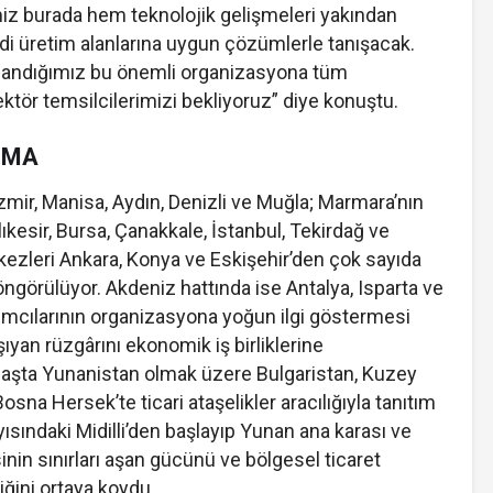
rimiz burada hem teknolojik gelişmeleri yakından
di üretim alanlarına uygun çözümlerle tanışacak.
inandığımız bu önemli organizasyona tüm
sektör temsilcilerimizi bekliyoruz” diye konuştu.
ŞMA
mir, Manisa, Aydın, Denizli ve Muğla; Marmara’nın
ıkesir, Bursa, Çanakkale, İstanbul, Tekirdağ ve
kezleri Ankara, Konya ve Eskişehir’den çok sayıda
öngörülüyor. Akdeniz hattında ise Antalya, Isparta ve
ırımcılarının organizasyona yoğun ilgi göstermesi
ıyan rüzgârını ekonomik iş birliklerine
başta Yunanistan olmak üzere Bulgaristan, Kuzey
na Hersek’te ticari ataşelikler aracılığıyla tanıtım
ıyısındaki Midilli’den başlayıp Yunan ana karası ve
inin sınırları aşan gücünü ve bölgesel ticaret
iğini ortaya koydu.