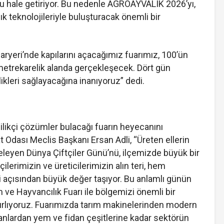
lu hale getiriyor. Bu nedenle AGROAYVALIK 2026’yı,
lık teknolojileriyle buluşturacak önemli bir
aryeri’nde kapılarını açacağımız fuarımız, 100’ün
 metrekarelik alanda gerçekleşecek. Dört gün
ikleri sağlayacağına inanıyoruz” dedi.
nilikçi çözümler bulacağı fuarın heyecanını
at Odası Meclis Başkanı Ersan Adli, “Üreten ellerin
eleyen Dünya Çiftçiler Günü’nü, ilçemizde büyük bir
lerimizin ve üreticilerimizin alın teri, hem
i açısından büyük değer taşıyor. Bu anlamlı günün
ve Hayvancılık Fuarı ile bölgemizi önemli bir
ırlıyoruz. Fuarımızda tarım makinelerinden modern
manlardan yem ve fidan çeşitlerine kadar sektörün