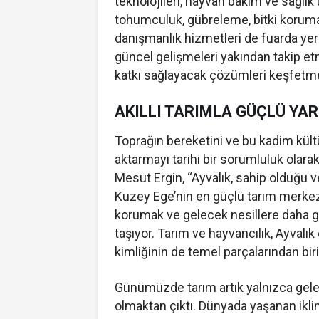
teknolojileri, hayvan bakım ve sağlık
tohumculuk, gübreleme, bitki koruma, 
danışmanlık hizmetleri de fuarda yer
güncel gelişmeleri yakından takip etm
katkı sağlayacak çözümleri keşfetm
AKILLI TARIMLA GÜÇLÜ YAR
Toprağın bereketini ve bu kadim kült
aktarmayı tarihi bir sorumluluk olara
Mesut Ergin, “Ayvalık, sahip olduğu ve
Kuzey Ege’nin en güçlü tarım merkezl
korumak ve gelecek nesillere daha 
taşıyor. Tarım ve hayvancılık, Ayvalı
kimliğinin de temel parçalarından biri
Günümüzde tarım artık yalnızca gele
olmaktan çıktı. Dünyada yaşanan iklim 