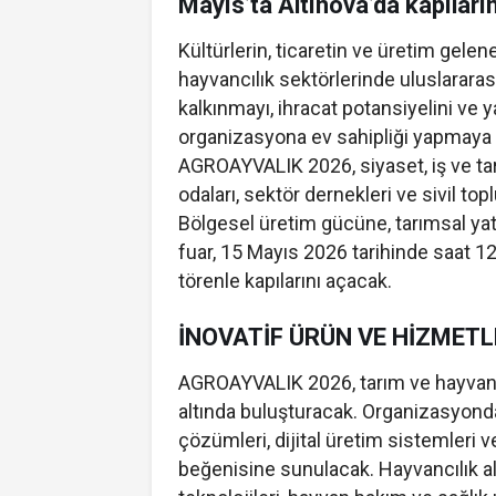
Mayıs’ta Altınova’da kapıları
Kültürlerin, ticaretin ve üretim gelene
hayvancılık sektörlerinde uluslararas
kalkınmayı, ihracat potansiyelini ve ya
organizasyona ev sahipliği yapmaya 
AGROAYVALIK 2026, siyaset, iş ve tar
odaları, sektör dernekleri ve sivil to
Bölgesel üretim gücüne, tarımsal yatı
fuar, 15 Mayıs 2026 tarihinde saat 1
törenle kapılarını açacak.
İNOVATİF ÜRÜN VE HİZMET
AGROAYVALIK 2026, tarım ve hayvancıl
altında buluşturacak. Organizasyonda 
çözümleri, dijital üretim sistemleri ve
beğenisine sunulacak. Hayvancılık a