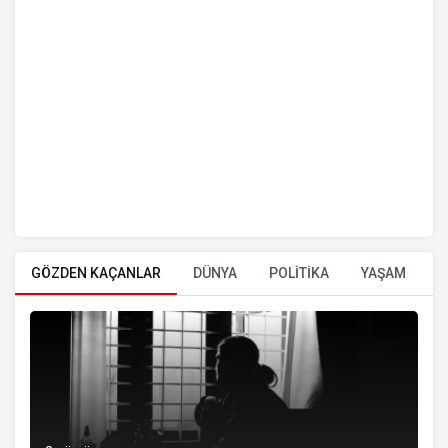
GÖZDEN KAÇANLAR
DÜNYA
POLİTİKA
YAŞAM
E