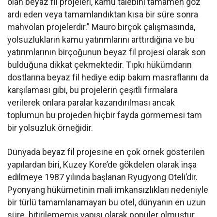
olan beyaz fil projeleri, kamu talebini tamamen göz
ardı eden veya tamamlandıktan kısa bir süre sonra
mahvolan projelerdir.” Mauro birçok çalışmasında,
yolsuzlukların kamu yatırımlarını arttırdığına ve bu
yatırımlarının birçoğunun beyaz fil projesi olarak son
bulduğuna dikkat çekmektedir. Tıpkı hükümdarın
dostlarına beyaz fil hediye edip bakım masraflarını da
karşılaması gibi, bu projelerin çeşitli firmalara
verilerek onlara paralar kazandırılması ancak
toplumun bu projeden hiçbir fayda görmemesi tam
bir yolsuzluk örneğidir.
Dünyada beyaz fil projesine en çok örnek gösterilen
yapılardan biri, Kuzey Kore’de gökdelen olarak inşa
edilmeye 1987 yılında başlanan Ryugyong Oteli’dir.
Pyonyang hükümetinin mali imkansızlıkları nedeniyle
bir türlü tamamlanamayan bu otel, dünyanın en uzun
süre bitirilememiş yapısı olarak popüler olmuştur.