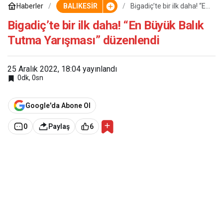
Haberler
BALIKESİR
Bigadiç’te bir ilk daha! “En
Büyük Balık Tutma
Yarışması” düzenlendi
Bigadiç’te bir ilk daha! “En Büyük Balık
Tutma Yarışması” düzenlendi
25 Aralık 2022, 18:04
yayınlandı
0dk, 0sn
Google'da Abone Ol
0
Paylaş
6