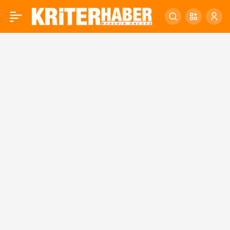
Bigadiç’te bir ilk daha! “En
0
Büyük Balık Tutma
Yarışması” düzenlendi