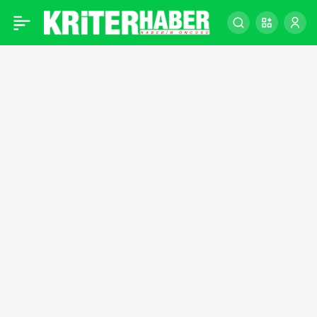
Kırmızı Kart – Süper Lig
0
16. Hafta