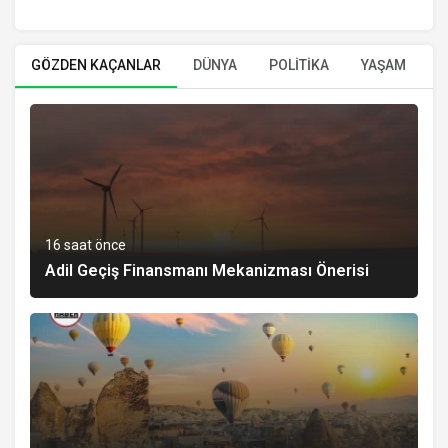
GÖZDEN KAÇANLAR
DÜNYA
POLİTİKA
YAŞAM
E
16 saat önce
Adil Geçiş Finansmanı Mekanizması Önerisi