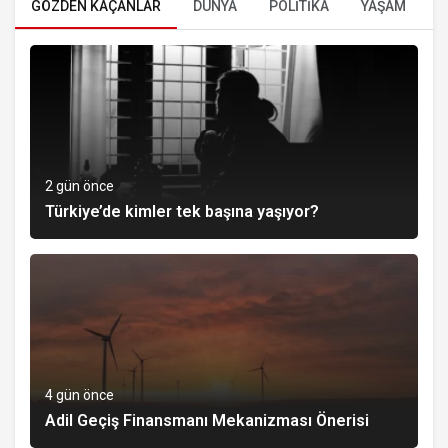
GÖZDEN KAÇANLAR
DÜNYA
POLİTİKA
YAŞAM
E
2 gün önce
Türkiye’de kimler tek başına yaşıyor?
4 gün önce
Adil Geçiş Finansmanı Mekanizması Önerisi