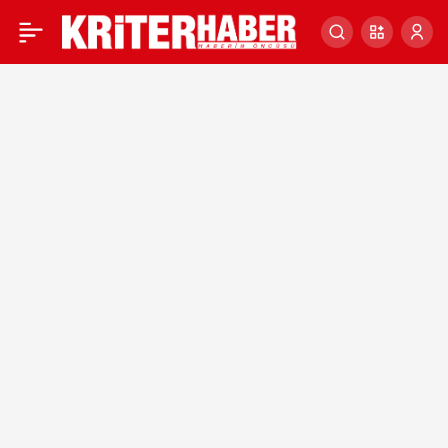
4 EKİM
0