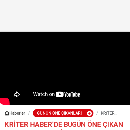
Haberler
GÜNÜN ÖNE ÇIKANLARI
KRİTER
HABER’DE
BUGÜN ÖNE
KRİTER HABER’DE BUGÜN ÖNE ÇIKAN
ÇIKAN