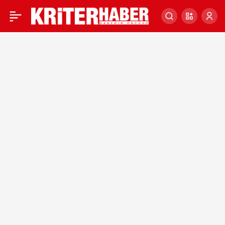
KRİTER HABER’DE BUGÜN
0
ÖNE ÇIKAN HABERLER – 7
EKİM