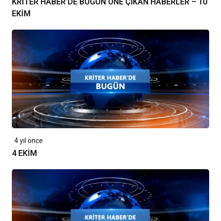
KRİTER HABER’DE BUGÜN ÖNE ÇIKAN HABERLER – 10
EKİM
4 yıl önce
4 EKİM