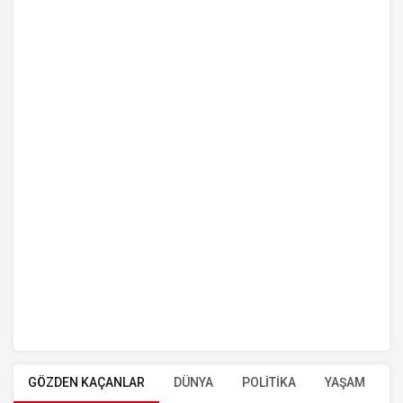
GÖZDEN KAÇANLAR
DÜNYA
POLİTİKA
YAŞAM
E