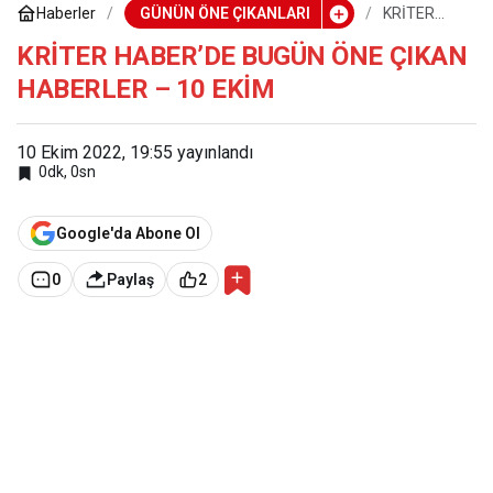
Haberler
GÜNÜN ÖNE ÇIKANLARI
KRİTER
HABER’DE
BUGÜN ÖNE
KRİTER HABER’DE BUGÜN ÖNE ÇIKAN
ÇIKAN
HABERLER – 10 EKİM
HABERLER
– 10 EKİM
10 Ekim 2022, 19:55
yayınlandı
0dk, 0sn
Google'da Abone Ol
0
Paylaş
2