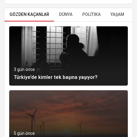
GÖZDEN KAÇANLAR
DÜNYA
POLİTİKA
YAŞAM
E
3 gün önce
Türkiye’de kimler tek başına yaşıyor?
5 gün önce