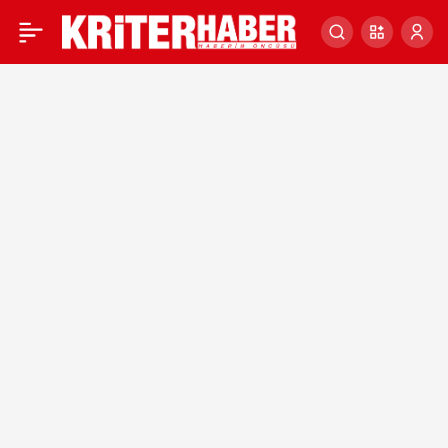
KRİTER HABER’DE BUGÜN
0
ÖNE ÇIKAN HABERLER –
10 EKİM