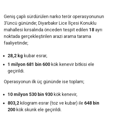
Geniş çaplı sürdürülen narko terör operasyonunun
3’üncü gününde; Diyarbakır Lice İlçesi Konuklu
mahallesi kırsalında önceden tespit edilen
18
ayrı
noktada gerçekleştirilen arazi arama tarama
faaliyetinde;
28,2 kg
kubar esrar,
1 milyon 681 bin 600
kök kenevir bitkisi ele
geçirildi.
Operasyonun ilk üç gününde ise toplam;
10 milyon 530 bin 930
kök kenevir,
803,2
kilogram esrar (toz ve kubar) ile
648 bin
200
kök skunk ele geçirildi.