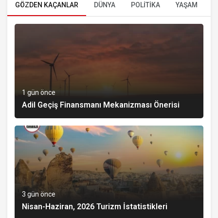
GÖZDEN KAÇANLAR
DÜNYA
POLİTİKA
YAŞAM
E
1 gün önce
Adil Geçiş Finansmanı Mekanizması Önerisi
3 gün önce
Nisan-Haziran, 2026 Turizm İstatistikleri