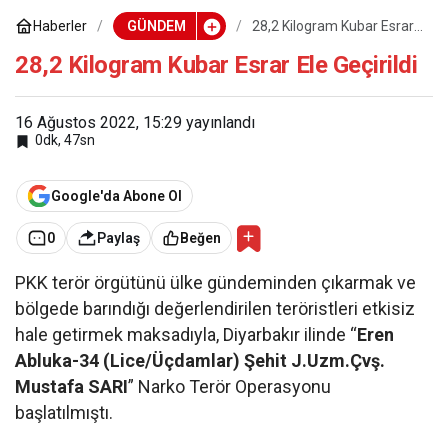
Haberler
GÜNDEM
28,2 Kilogram Kubar Esrar
Ele Geçirildi
28,2 Kilogram Kubar Esrar Ele Geçirildi
16 Ağustos 2022, 15:29
yayınlandı
0dk, 47sn
Google'da Abone Ol
0
Paylaş
Beğen
PKK terör örgütünü ülke gündeminden çıkarmak ve
bölgede barındığı değerlendirilen teröristleri etkisiz
hale getirmek maksadıyla, Diyarbakır ilinde “
Eren
Abluka-34 (Lice/Üçdamlar) Şehit J.Uzm.Çvş.
Mustafa SARI
” Narko Terör Operasyonu
başlatılmıştı.