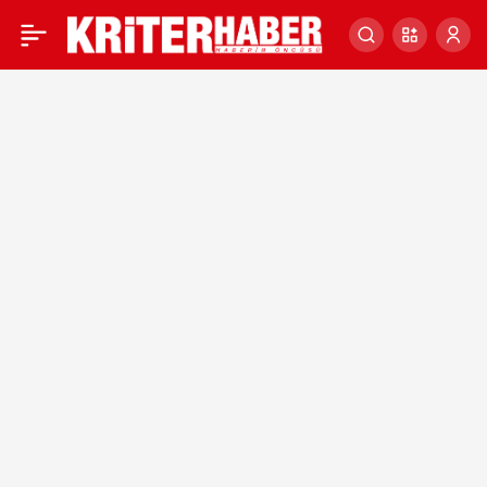
Azerbaycan, ABD’de
0
radikal Ermeni grupların
Türkiye konulu
konferansa katılanlara
saldırısını kınadı