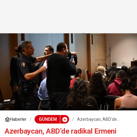
Haberler
GÜNDEM
Azerbaycan, ABD’de
radikal Ermeni grupların
Türkiye konulu konferansa
Azerbaycan, ABD’de radikal Ermeni
katılanlara saldırısını kınadı