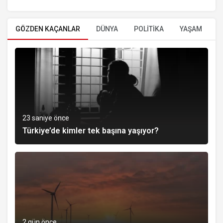
GÖZDEN KAÇANLAR
DÜNYA
POLİTİKA
YAŞAM
E
23 saniye önce
Türkiye’de kimler tek başına yaşıyor?
2 gün önce