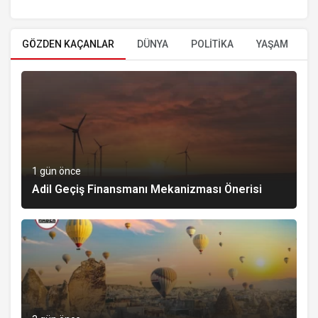
GÖZDEN KAÇANLAR
DÜNYA
POLİTİKA
YAŞAM
E
1 gün önce
Adil Geçiş Finansmanı Mekanizması Önerisi