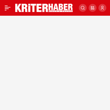
Cumhurbaşkanı Erdoğan
0
yeğeninin nikah
merasimine katıldı