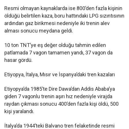
Resmi olmayan kaynaklarda ise 800’den fazla kişinin
öldüğü belirtilen kaza, boru hattındaki LPG sızıntısının
ardından gaz birikmesi nedeniyle iki trenin alev
alması sonucu meydana geldi.
10 ton TNT’ye eş değer olduğu tahmin edilen
patlamada 7 vagon tamamen yandı, 37 vagon da
hasar gördü.
Etiyopya, İtalya, Mısır ve İspanya’daki tren kazaları
Etiyopya’da 1985’te Dire Dawa’dan Addis Ababa’ya
giden 7 vagonlu trenin aşırı hız nedeniyle virajda
raydan çıkması sonucu 400’den fazla kişi öldü, 500
kişi yaralandı.
İtalya’da 1944’teki Balvano tren felaketinde resmi