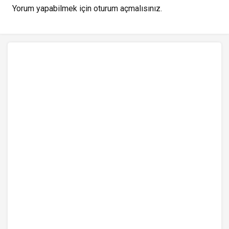
Yorum yapabilmek için
oturum açmalısınız
.