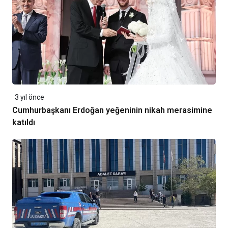
3 yıl önce
Cumhurbaşkanı Erdoğan yeğeninin nikah merasimine
katıldı