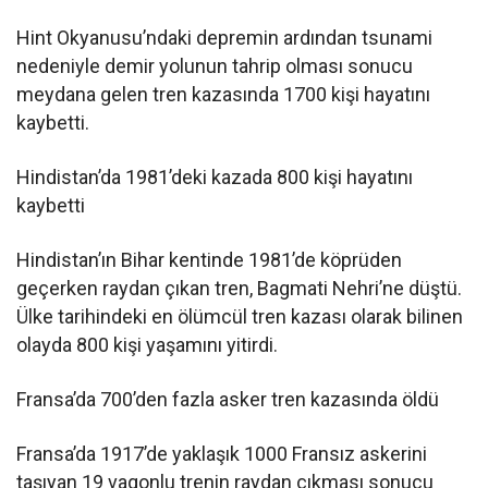
Hint Okyanusu’ndaki depremin ardından tsunami
nedeniyle demir yolunun tahrip olması sonucu
meydana gelen tren kazasında 1700 kişi hayatını
kaybetti.
Hindistan’da 1981’deki kazada 800 kişi hayatını
kaybetti
Hindistan’ın Bihar kentinde 1981’de köprüden
geçerken raydan çıkan tren, Bagmati Nehri’ne düştü.
Ülke tarihindeki en ölümcül tren kazası olarak bilinen
olayda 800 kişi yaşamını yitirdi.
Fransa’da 700’den fazla asker tren kazasında öldü
Fransa’da 1917’de yaklaşık 1000 Fransız askerini
taşıyan 19 vagonlu trenin raydan çıkması sonucu