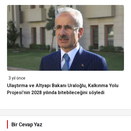
3 yıl önce
Ulaştırma ve Altyapı Bakanı Uraloğlu, Kalkınma Yolu
Projesi’nin 2028 yılında bitebileceğini söyledi
Bir Cevap Yaz