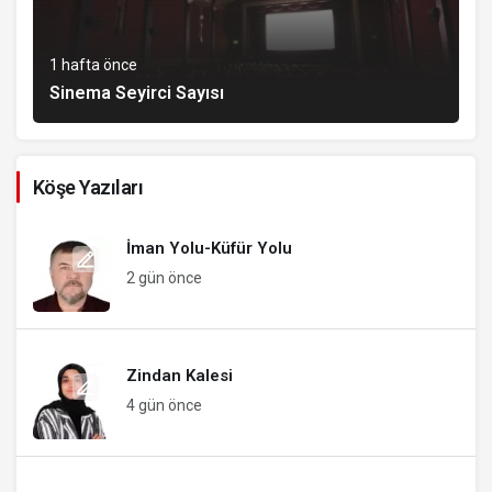
1 hafta önce
Sinema Seyirci Sayısı
Köşe Yazıları
İman Yolu-Küfür Yolu
2 gün önce
Zindan Kalesi
4 gün önce