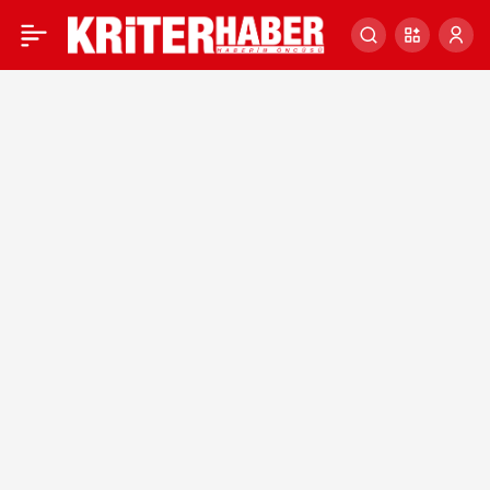
Van’da çöpten üretilen
0
elektrikle çevreye ve
ekonomiye katkı
sağlanıyor