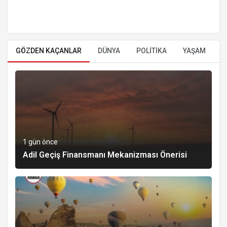
GÖZDEN KAÇANLAR
DÜNYA
POLİTİKA
YAŞAM
E
1 gün önce
Adil Geçiş Finansmanı Mekanizması Önerisi