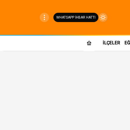
WHATSAPP İHBAR HATTI
Mod
değiştir
İLÇELER
EĞ
Gündüz Modu
Gündüz modunu seçin.
Gece Modu
Gece modunu seçin.
Sistem Modu
Sistem modunu seçin.