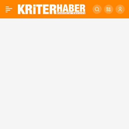
Öztaylan, gönüllere
0
dokunuyor