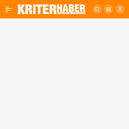
KARESİ EURODESK’TEN
0
GENÇLERE AVRUPAYI
KEŞFET PROGRAMI