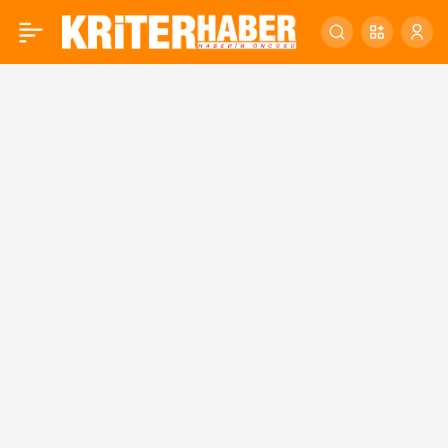
ALTIEYLÜL’DEN GENÇLİK
0
FESTİVALİ