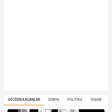
GÖZDEN KAÇANLAR
DÜNYA
POLİTİKA
YAŞAM
E