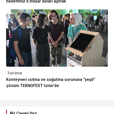
hedefimiz 6 milyar doları aşmak
3 yıl önce
Konteyneri ısıtma ve soğutma sorununa “yeşil”
çözüm TEKNOFEST İzmir’de
Bir Cevap Yaz