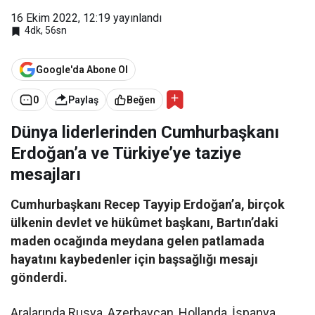
16 Ekim 2022, 12:19
yayınlandı
4dk, 56sn
Google'da Abone Ol
0
Paylaş
Beğen
Dünya liderlerinden Cumhurbaşkanı
Erdoğan’a ve Türkiye’ye taziye
mesajları
Cumhurbaşkanı Recep Tayyip Erdoğan’a, birçok
ülkenin devlet ve hükûmet başkanı, Bartın’daki
maden ocağında meydana gelen patlamada
hayatını kaybedenler için başsağlığı mesajı
gönderdi.
Aralarında Rusya, Azerbaycan, Hollanda, İspanya,