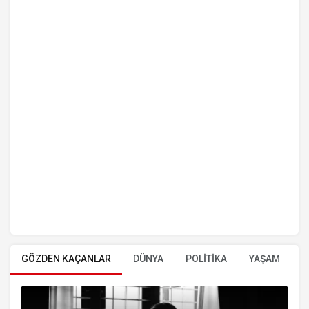
GÖZDEN KAÇANLAR
DÜNYA
POLİTİKA
YAŞAM
E