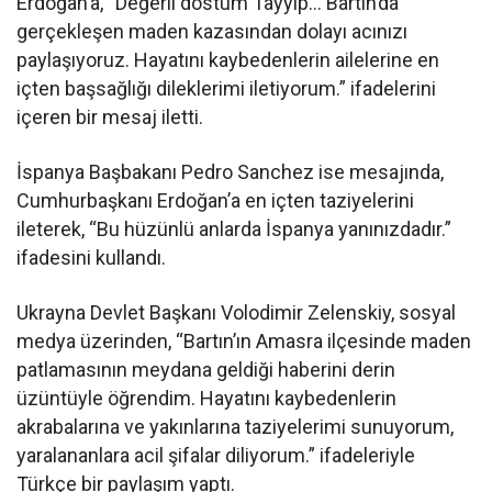
Erdoğan’a, “Değerli dostum Tayyip… Bartın’da
gerçekleşen maden kazasından dolayı acınızı
paylaşıyoruz. Hayatını kaybedenlerin ailelerine en
içten başsağlığı dileklerimi iletiyorum.” ifadelerini
içeren bir mesaj iletti.
İspanya Başbakanı Pedro Sanchez ise mesajında,
Cumhurbaşkanı Erdoğan’a en içten taziyelerini
ileterek, “Bu hüzünlü anlarda İspanya yanınızdadır.”
ifadesini kullandı.
Ukrayna Devlet Başkanı Volodimir Zelenskiy, sosyal
medya üzerinden, “Bartın’ın Amasra ilçesinde maden
patlamasının meydana geldiği haberini derin
üzüntüyle öğrendim. Hayatını kaybedenlerin
akrabalarına ve yakınlarına taziyelerimi sunuyorum,
yaralananlara acil şifalar diliyorum.” ifadeleriyle
Türkçe bir paylaşım yaptı.