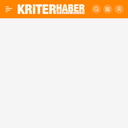
DÜNYA HABİTAT GÜNÜ
0
BALIKESİR’DE
KUTLANACAK