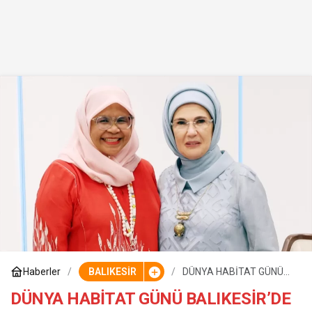
Haberler
BALIKESİR
DÜNYA HABİTAT GÜNÜ
BALIKESİR’DE
KUTLANACAK
DÜNYA HABİTAT GÜNÜ BALIKESİR’DE