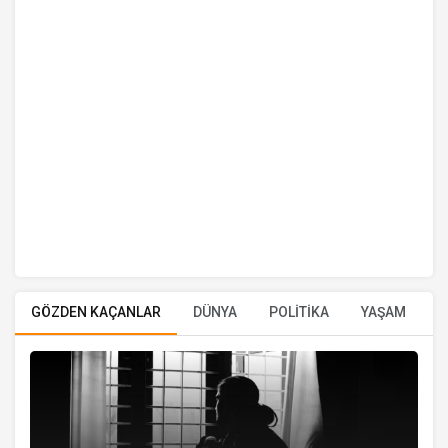
GÖZDEN KAÇANLAR
DÜNYA
POLİTİKA
YAŞAM
E