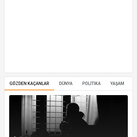
GÖZDEN KAÇANLAR
DÜNYA
POLİTİKA
YAŞAM
E