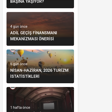
BAŞINA YAŞIYOR?
4 gün önce
ADIL GEÇIŞ FINANSMANI
MEKANIZMASI ÖNERISI
6 gün önce
NISAN-HAZIRAN, 2026 TURIZM
İSTATISTIKLERI
1 hafta önce