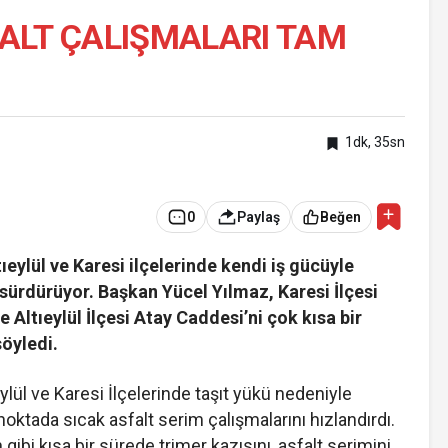
ALT ÇALIŞMALARI TAM
1dk, 35sn
0
Paylaş
Beğen
ıeylül ve Karesi ilçelerinde kendi iş gücüyle
 sürdürüyor. Başkan Yücel Yılmaz, Karesi İlçesi
 Altıeylül İlçesi Atay Caddesi’ni çok kısa bir
söyledi.
ylül ve Karesi İlçelerinde taşıt yükü nedeniyle
ktada sıcak asfalt serim çalışmalarını hızlandırdı.
gibi kısa bir sürede trimer kazısını, asfalt serimini