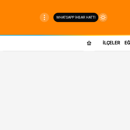
WHATSAPP İHBAR HATTI
Mod
değiştir
İLÇELER
EĞ
Gündüz Modu
Gündüz modunu seçin.
Gece Modu
Gece modunu seçin.
Sistem Modu
Sistem modunu seçin.