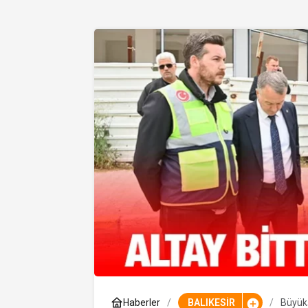
Haberler
BALIKESİR
Büyükş