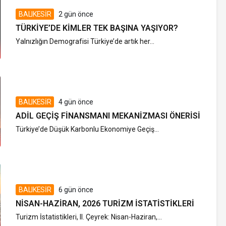
BALIKESİR
2 gün önce
TÜRKIYE’DE KIMLER TEK BAŞINA YAŞIYOR?
Yalnızlığın Demografisi Türkiye’de artık her...
BALIKESİR
4 gün önce
ADIL GEÇIŞ FINANSMANI MEKANIZMASI ÖNERISI
Türkiye’de Düşük Karbonlu Ekonomiye Geçiş...
BALIKESİR
6 gün önce
NISAN-HAZIRAN, 2026 TURIZM İSTATISTIKLERI
Turizm İstatistikleri, II. Çeyrek: Nisan-Haziran,...