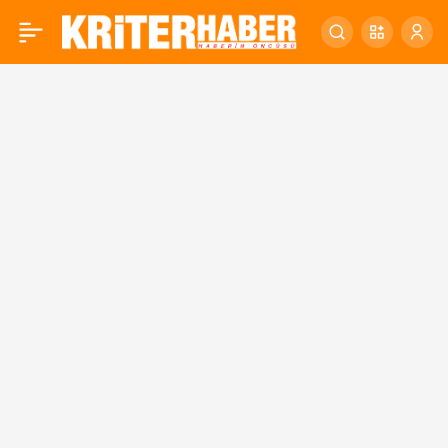
Balıkesir’de TOGG rüzgârı
0
esmeye devam ediyor