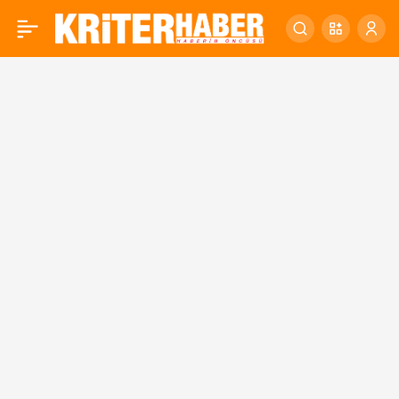
Başkan Güney’den
0
öğrencilere yerli malı
haftası hediyesi