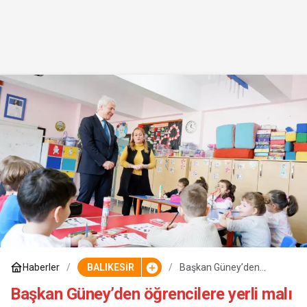
Haberler
BALIKESİR
Başkan Güney’den
öğrencilere yerli malı
haftası hediyesi
Başkan Güney’den öğrencilere yerli malı