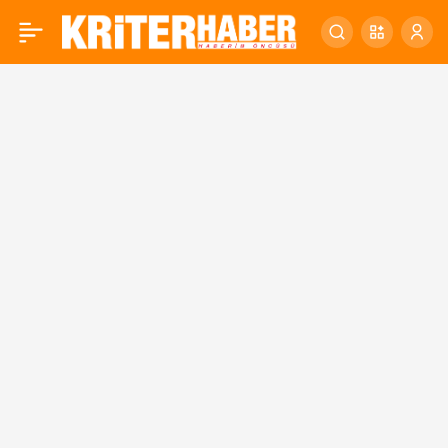
BALIKESİR SANDIK
0
BAŞINDA!