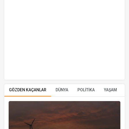
GÖZDEN KAÇANLAR
DÜNYA
POLİTİKA
YAŞAM
E