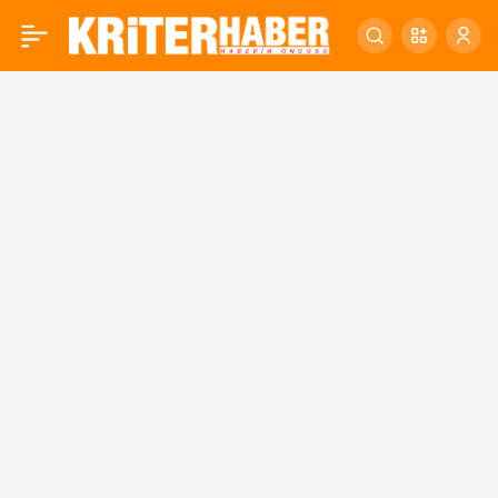
Balıkesir’den Bursa’ya
0
taşınacak Karyağmaz’da
son kez sandık kurulacak