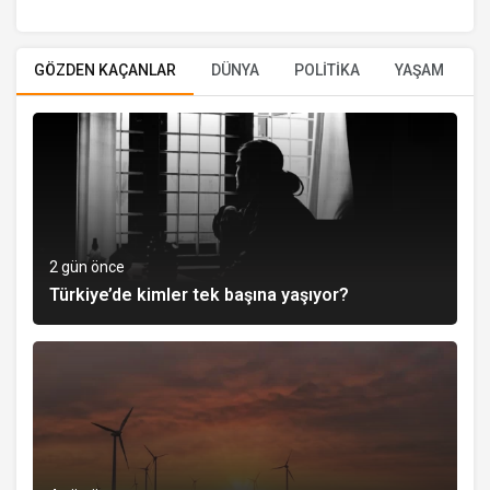
GÖZDEN KAÇANLAR
DÜNYA
POLİTİKA
YAŞAM
E
2 gün önce
Türkiye’de kimler tek başına yaşıyor?