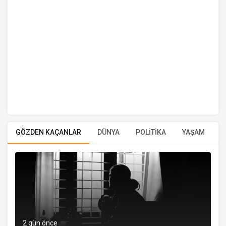
GÖZDEN KAÇANLAR
DÜNYA
POLİTİKA
YAŞAM
E
2 gün önce