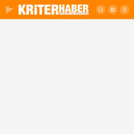
Altıeylül’de Unutulmaz
0
Yücel Arzen Konseri