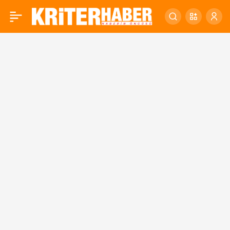
“Siyaset Akademisi Kadın
0
Balıkesir”, Programının
İlki Gerçekleştirildi…