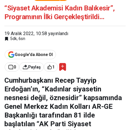
Balıkesir”, Programının
İlki Gerçekleştirildi…
“Siyaset Akademisi Kadın Balıkesir”,
Programının İlki Gerçekleştirildi…
19 Aralık 2022, 10:58
yayınlandı
5dk, 6sn
Google'da Abone Ol
0
Paylaş
1
Cumhurbaşkanı Recep Tayyip
Erdoğan’ın, “Kadınlar siyasetin
nesnesi değil, öznesidir” kapsamında
Genel Merkez Kadın Kolları AR-GE
Başkanlığı tarafından 81 ilde
başlatılan “AK Parti Siyaset