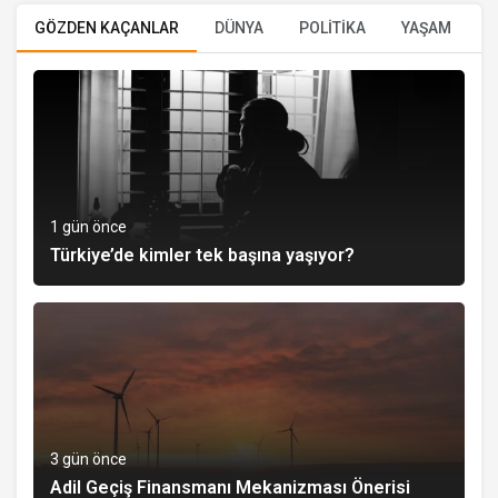
GÖZDEN KAÇANLAR
DÜNYA
POLİTİKA
YAŞAM
E
1 gün önce
Türkiye’de kimler tek başına yaşıyor?
3 gün önce
Adil Geçiş Finansmanı Mekanizması Önerisi