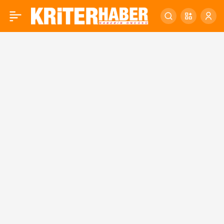
BALIKESİR MERKEZLİ 20
0
İLDE RENT A CAR
DOLANDIRICILIĞI!