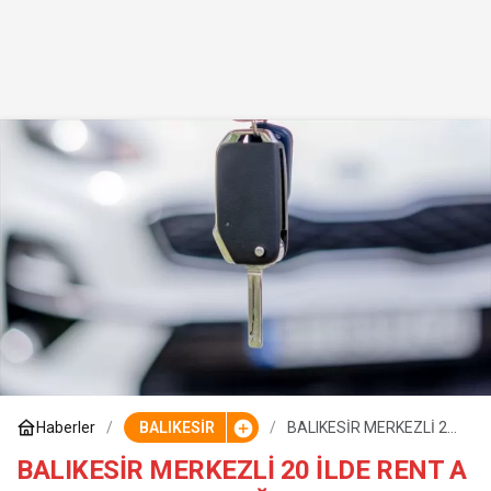
Haberler
BALIKESİR
BALIKESİR MERKEZLİ 20
İLDE RENT A CAR
DOLANDIRICILIĞI!
BALIKESİR MERKEZLİ 20 İLDE RENT A