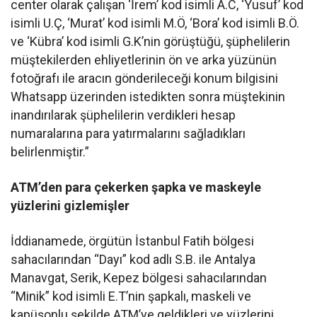
center olarak çalışan ‘İrem’ kod isimli A.C, ‘Yusuf’ kod
isimli U.Ç, ‘Murat’ kod isimli M.Ö, ‘Bora’ kod isimli B.Ö.
ve ‘Kübra’ kod isimli G.K’nin görüştüğü, şüphelilerin
müştekilerden ehliyetlerinin ön ve arka yüzünün
fotoğrafı ile aracın gönderileceği konum bilgisini
Whatsapp üzerinden istedikten sonra müştekinin
inandırılarak şüphelilerin verdikleri hesap
numaralarına para yatırmalarını sağladıkları
belirlenmiştir.”
ATM’den para çekerken şapka ve maskeyle
yüzlerini gizlemişler
İddianamede, örgütün İstanbul Fatih bölgesi
sahacılarından “Dayı” kod adlı S.B. ile Antalya
Manavgat, Serik, Kepez bölgesi sahacılarından
“Minik” kod isimli E.T’nin şapkalı, maskeli ve
kapüşonlu şekilde ATM’ye geldikleri ve yüzlerini