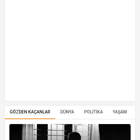
GÖZDEN KAÇANLAR
DÜNYA
POLİTİKA
YAŞAM
E