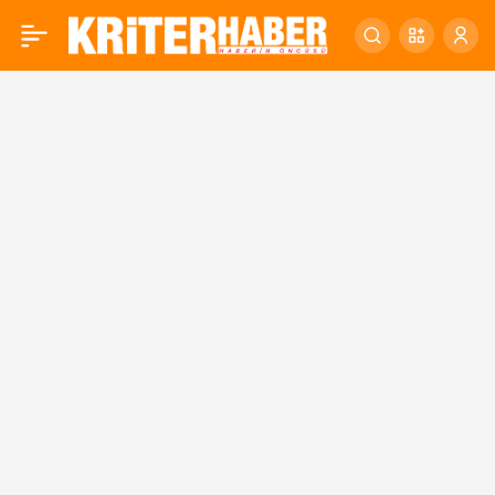
ALTIEYLÜL
0
BELEDİYESİ’NE
ULUSLARARASI ÖDÜL