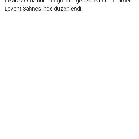
de aralarında bulunduğu ödül gecesi İstanbul Tamer
Levent Sahnesi’nde düzenlendi.