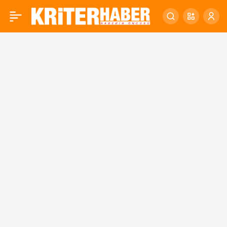
Başkan Yılmaz,
0
milyonlarca liralık
yatırımları Balıkesir’e
kazandırıyor