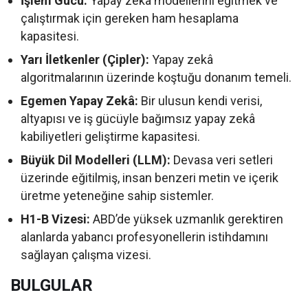
İşlem Gücü:
Yapay zekâ modellerini eğitmek ve
çalıştırmak için gereken ham hesaplama
kapasitesi.
Yarı İletkenler (Çipler):
Yapay zekâ
algoritmalarının üzerinde koştuğu donanım temeli.
Egemen Yapay Zekâ:
Bir ulusun kendi verisi,
altyapısı ve iş gücüyle bağımsız yapay zekâ
kabiliyetleri geliştirme kapasitesi.
Büyük Dil Modelleri (LLM):
Devasa veri setleri
üzerinde eğitilmiş, insan benzeri metin ve içerik
üretme yeteneğine sahip sistemler.
H1-B Vizesi:
ABD’de yüksek uzmanlık gerektiren
alanlarda yabancı profesyonellerin istihdamını
sağlayan çalışma vizesi.
BULGULAR