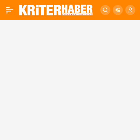
Yapay Zekâda Küresel
0
Hegemonya Yarışı