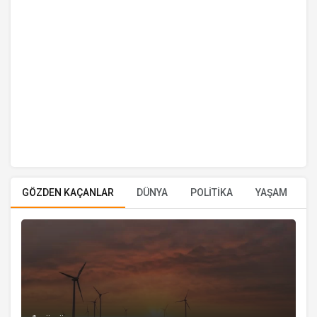
GÖZDEN KAÇANLAR
DÜNYA
POLİTİKA
YAŞAM
E