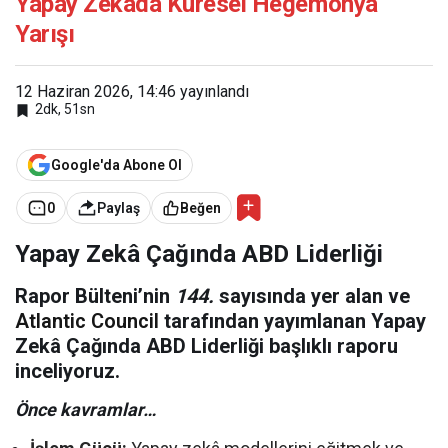
Yapay Zekâda Küresel Hegemonya
Yarışı
12 Haziran 2026, 14:46
yayınlandı
2dk, 51sn
Google'da Abone Ol
0
Paylaş
Beğen
Yapay Zekâ Çağında ABD Liderliği
Rapor Bülteni’nin
144.
sayısında yer alan ve
Atlantic Council
tarafından yayımlanan Yapay
Zekâ Çağında ABD Liderliği başlıklı raporu
inceliyoruz.
Önce kavramlar…