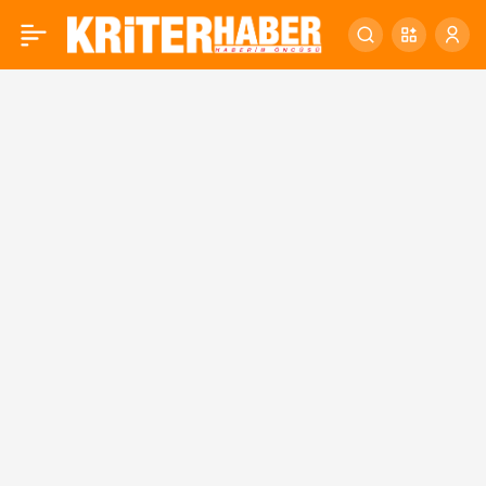
Yağı getir, mamayı götür
0