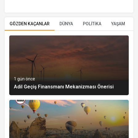
GÖZDEN KAÇANLAR
DÜNYA
POLİTİKA
YAŞAM
E
1 gün önce
Adil Geçiş Finansmanı Mekanizması Önerisi