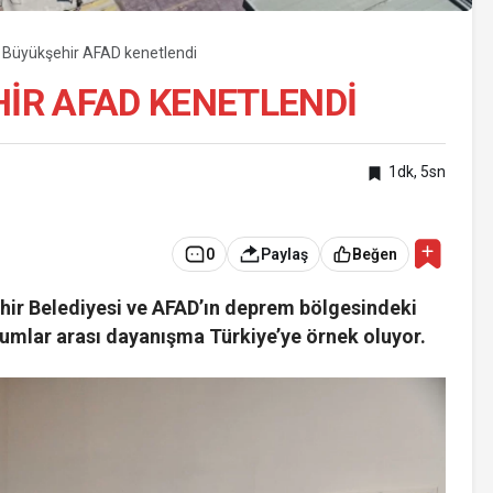
k, Büyükşehir AFAD kenetlendi
HIR AFAD KENETLENDI
1dk, 5sn
0
Paylaş
Beğen
şehir Belediyesi ve AFAD’ın deprem bölgesindeki
urumlar arası dayanışma Türkiye’ye örnek oluyor.