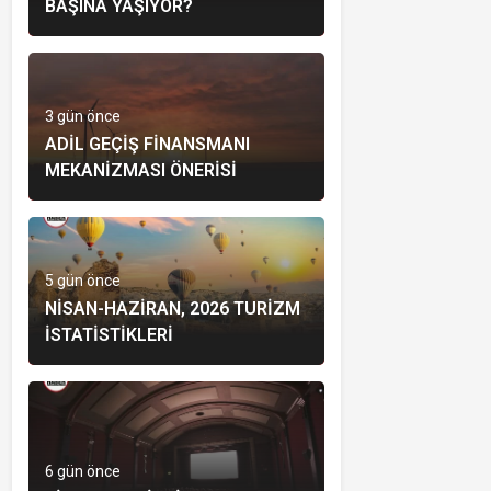
BAŞINA YAŞIYOR?
3 gün önce
ADIL GEÇIŞ FINANSMANI
MEKANIZMASI ÖNERISI
5 gün önce
NISAN-HAZIRAN, 2026 TURIZM
İSTATISTIKLERI
6 gün önce