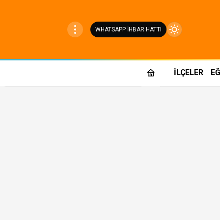
WHATSAPP İHBAR HATTI
Mod
değiştir
İLÇELER
EĞ
Gündüz Modu
Gündüz modunu seçin.
Gece Modu
Gece modunu seçin.
Sistem Modu
Sistem modunu seçin.